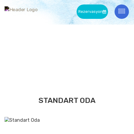
Rezervasyon
ODALARIMIZ
Anasayfa /
Odalarımız
STANDART ODA